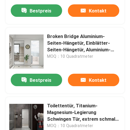
Bestpreis
Kontakt
Broken Bridge Aluminium-
Seiten-Hängetür, Einblätter-
Seiten-Hängetür, Aluminium-
Legierung Seiten-Hängetür
MOQ：10 Quadratmeter
Bestpreis
Kontakt
Toilettentür, Titanium-
Magnesium-Legierung
Schwingen Tür, extrem schmale
Schwingen Tür, Glas Schwingen
MOQ：10 Quadratmeter