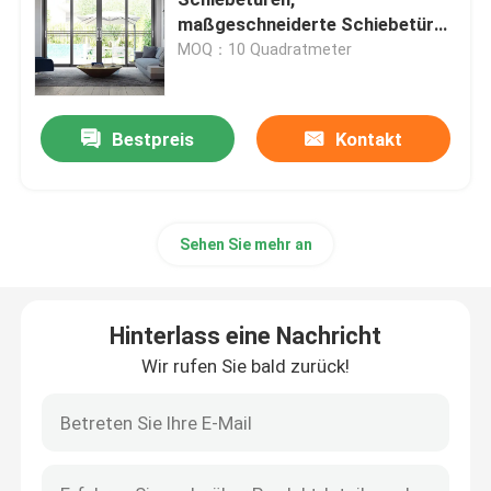
maßgeschneiderte Schiebetüren
aus gehärtetem Glas
MOQ：10 Quadratmeter
Aluminiumtür
Aluminiumfenster
Bestpreis
Kontakt
Sonnenzimmer aus Aluminium
Sehen Sie mehr an
Zwischenwand
Hinterlass eine Nachricht
Wir rufen Sie bald zurück!