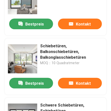
Über uns
Bestpreis
Kontakt
Fabrik-Ausflug
Qualitätskontrolle
Schiebetüren,
Balkonschiebetüren,
Balkonglasschiebetüren
Kontakt US
MOQ：10 Quadratmeter
Blog
Bestpreis
Kontakt
Fallstudie
Schwere Schiebetüren,
Fordern Sie ein Zitat
Schiebetüren,