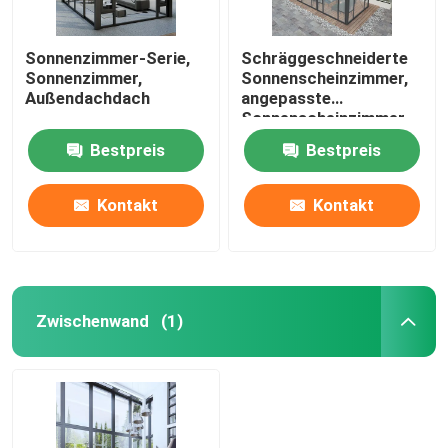
Sonnenzimmer-Serie,
Schräggeschneiderte
Sonnenzimmer,
Sonnenscheinzimmer,
Außendachdach
angepasste
Sonnenscheinzimmer,
Brücken-Schnitt
Bestpreis
Bestpreis
Aluminium
Sonnenscheinzimmer,
Aluminiumlegierung
Kontakt
Kontakt
Sonnenscheinzimmer
Zwischenwand
(1)