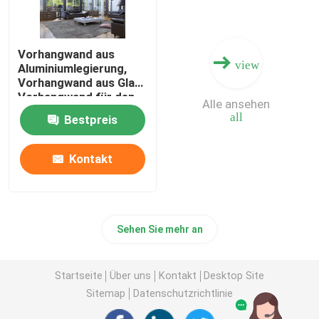
Vorhangwand aus
view
Aluminiumlegierung,
Vorhangwand aus Glas,
Vorhangwand für den
Alle ansehen
Haushalt, Vorhangwand
all
Bestpreis
für den technischen
Bereich, Hochwertige
Vorhangwand
Kontakt
Sehen Sie mehr an
Startseite
Über uns
Kontakt
Desktop Site
Sitemap
Datenschutzrichtlinie