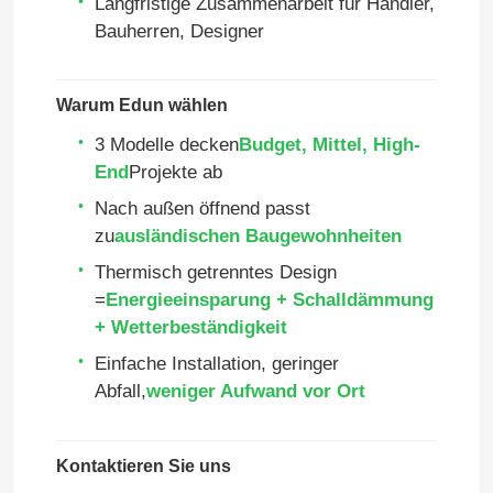
Langfristige Zusammenarbeit für Händler,
Bauherren, Designer
Über uns
Warum Edun wählen
Fabrik-Ausflug
3 Modelle decken
Budget, Mittel, High-
End
Projekte ab
Qualitätskontrolle
Nach außen öffnend passt
zu
ausländischen Baugewohnheiten
Kontakt US
Thermisch getrenntes Design
=
Energieeinsparung + Schalldämmung
+ Wetterbeständigkeit
Blog
Einfache Installation, geringer
Abfall,
weniger Aufwand vor Ort
Fallstudie
Kontaktieren Sie uns
Fordern Sie ein Zitat