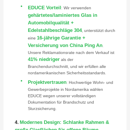
EDUCE Vorteil
: Wir verwenden
gehärtetes/laminiertes Glas in
Über uns
Automobilqualität +
Edelstahlbeschläge 304
, unterstützt durch
Fabrik-Ausflug
16-jährige Garantie +
eine
Versicherung von China Ping An
.
Unsere Reklamationsrate nach dem Verkauf ist
Qualitätskontrolle
41% niedriger
als der
Branchendurchschnitt, und wir erfüllen alle
Kontakt US
nordamerikanischen Sicherheitsstandards.
Projektvertrauen
: Hochwertige Wohn- und
Gewerbeprojekte in Nordamerika wählen
Blog
EDUCE wegen unserer vollständigen
Dokumentation für Brandschutz und
Fallstudie
Sturzsicherung.
Modernes Design: Schlanke Rahmen &
4.
Fordern Sie ein Zitat
große Glasflächen für offene Räume